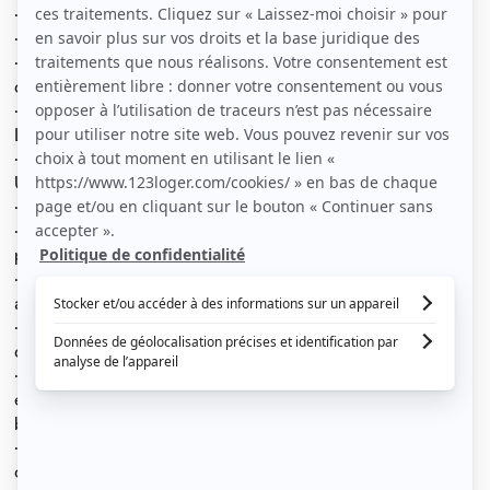
· Appartement meublé, chaleureux et très lumineux
· 2 étudiantes occupent les 2 autres chambres
· Très bien situé dans un secteur très calme, sécurisé, et
donnant directement sur un grand parc (cf. photos)
· Refait à neuf récemment
Localisation :
· A 5 min à pied de l’ENSEA et de CY Cergy Paris
Université, à 8min de l’EISTI et à 10min à pied de l’ESSEC
· A 5min de l’A15
· Toutes les chambres ont une vue directe sur un grand
parc (cf. photos)
· L’appartement est situé au 4e et dernier étage avec
ascenseur
· Les 3 chambres entièrement équipées et bien
décorées.
· Chaque chambre comprend des rangements +
équipements neufs : lit double, linge de lit de qualité,
bibliothèque et table de chevet
· Salon avec une smart TV (Netflix peut être fourni) +
canapé + table à manger de 4 à 6 personnes