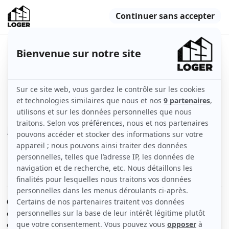
Chambre dans un appartement
chaleureux et lumineux
Cergy (95000)
Chambre
68 m2
Meublé
4 pièces
Voir
les caractéristiques
Colocation à Cergy de 3 personnes - 1 chambre
disponible à partir du 10/01/2026 - Loyer 550€ charges
comprises