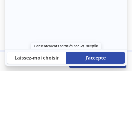
550 €
Envoyer mon profil
/mois
À propos
123 Loger bouleverse la location immobilière avec une idée folle :
les locataires sont considérés comme des clients. Le logement
est notre endroit le plus intime et notre principale dépense. Donc,
que vous déménagiez à l’autre bout du pays ou de l’autre côté de