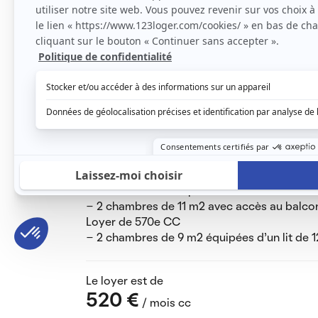
L'appartement:
L'appartement se situe à l'avenue du Ponce
ligne Cergy Préfecture, 9 min de l'ESSEC, 5
TECH.
- TOUT inclus ( Internet fibré, chauffage, eau
- Balcon de 5m2 accessible par 2 chambre
- Cuisine ouverte sur salle tv
- 1 salle d'eau avec wc, 1 salle de bain, 1 wc
- Situé au 3e étage sur 5 avec ascenseur
Les chambres:
- Les chambres disposent chacune d'une se
- 2 chambres de 11 m2 avec accès au balcon
Loyer de 570e CC
- 2 chambres de 9 m2 équipées d'un lit de
Le loyer est de
520 €
/ mois cc