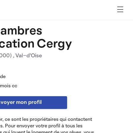
hambres
cation Cergy
5000)
, Val-d'Oise
 de
 mois cc
voyer mon profil
r, ce sont les propriétaires qui contactent
es. Pour envoyer votre profil à tous les
s qui louent le logement de vos rêves, vous