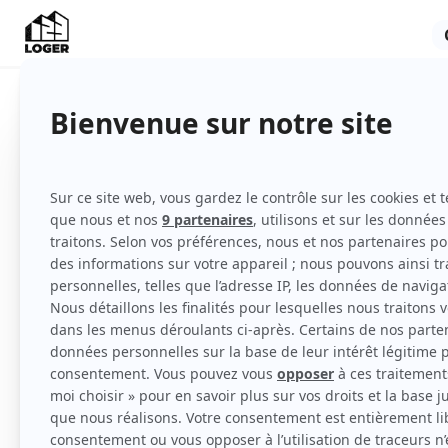
Appartement
Meublé
3ème étage
avec ascenseur
Voir
toutes
les caractéristiques
4 chambres libres dans une colocation de
entièrement refait à neuf et équipé en juin 2