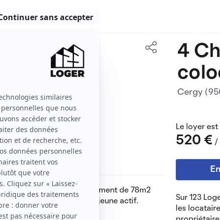
4 C
78 m2
colo
5 pièces
Cergy (9
Le loyer est
520 €
/
En
 4 chambres dans un appartement de 78m2
Sur 123 Loge
025. Idéal pour étudiant ou jeune actif.
les locatair
propriétaire