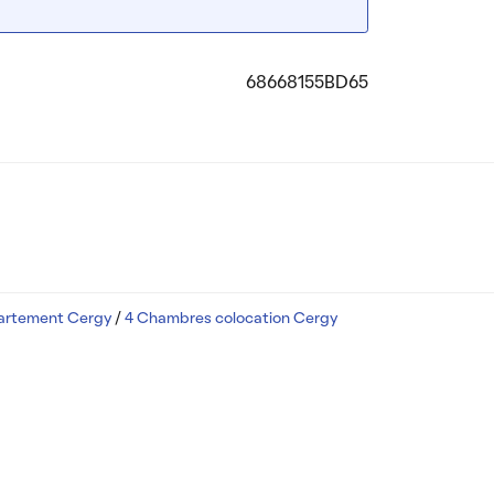
68668155BD65
artement Cergy
/
4 Chambres colocation Cergy