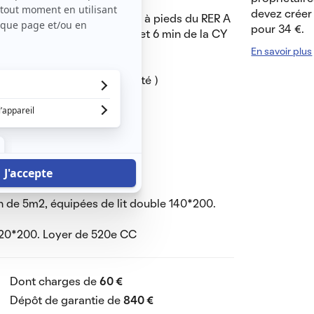
devez créer 
au Cergy, à moins de 10 min à pieds du RER A
pour 34 €.
 min de CERGY UNIVERSITE, et 6 min de la CY
En savoir plus
 chaude et froide, électricité )
s
 séparé
rrure avec clé
 de 5m2, équipées de lit double 140*200.
 120*200. Loyer de 520e CC
Dont charges de
60 €
Dépôt de garantie de
840 €