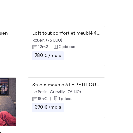
ouen
Loft tout confort et meublé 42m² refait à neuf
Rouen, (76 000)
42m2
|
2 piéces
780 € /mois
Studio meublé à LE PETIT QUEVILLY
Le Petit-Quevilly, (76 140)
18m2
|
1 piéce
390 € /mois