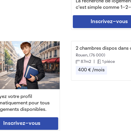
La recherche de logemen
c'est simple comme 1-2-
Inscrivez-vous
Rouen, (76 000)
87m2
|
1 piéce
400 € /mois
ez votre profil
matiquement pour tous
ogements disponibles.
Inscrivez-vous