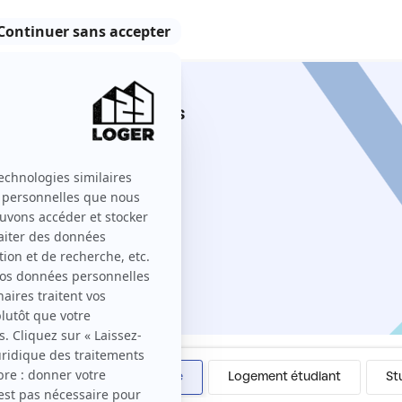
leu entre particuliers
23 Loger ?
Colocation
Meublé
Logement étudiant
St