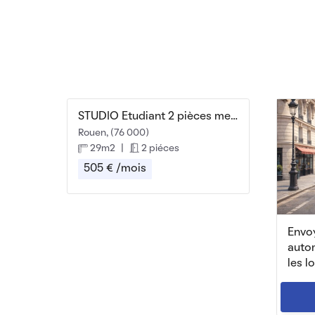
STUDIO Etudiant 2 pièces meublé 21 m2, 29m2 au sol
Rouen, (76 000)
29m2
|
2 piéces
505 € /mois
Envoy
auto
les l