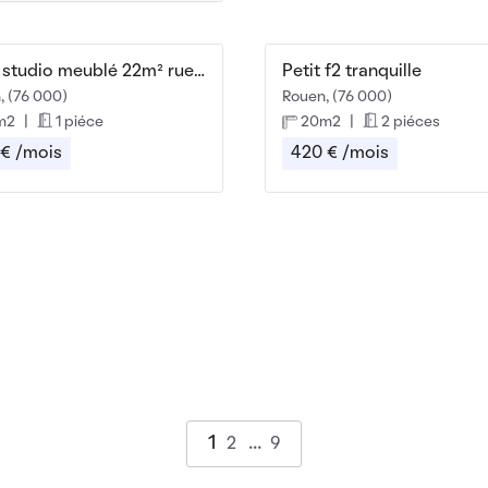
Beau studio meublé 22m² rue Brisout de Barneville
Petit f2 tranquille
, (76 000)
Rouen, (76 000)
m2
|
1 piéce
20m2
|
2 piéces
 € /mois
420 € /mois
1
2
9