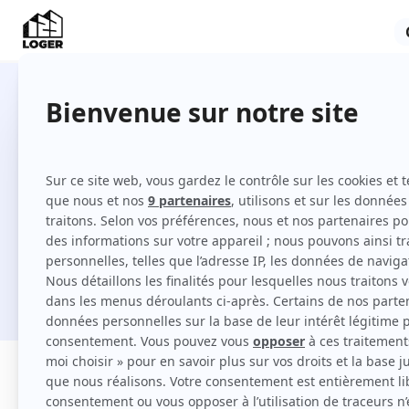
200 meublés en location à Cante
Comment louer un meublé à Canteleu sur 1
Je cherche une location
Filtres
Appartement
Maison