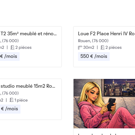
Beau T2 35m² meublé et rénové
Loue F2 Place Henri IV R
, (76 000)
Rouen, (76 000)
m2
|
2 piéces
30m2
|
2 piéces
 € /mois
550 € /mois
Beau studio meublé 15m2 Rouen Gare
, (76 000)
m2
|
1 piéce
 € /mois