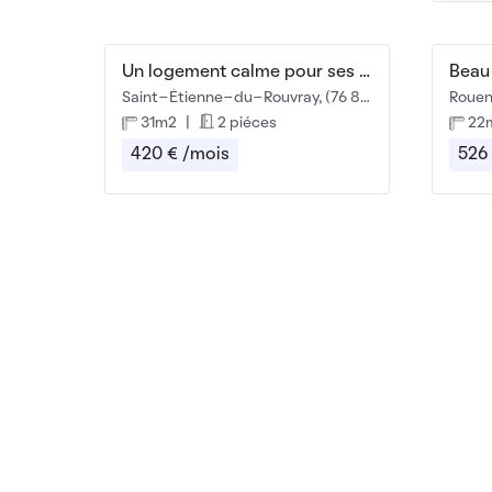
Un logement calme pour ses études
Saint-Étienne-du-Rouvray, (76 800)
Rouen
31m2
|
2 piéces
22
420 € /mois
526