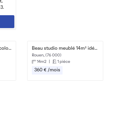
t,
3.
2 chambres dispos dans coloc 87m²
Beau studio meublé 14m² idéal étudiant
Rouen, (76 000)
14m2
|
1 piéce
360 € /mois