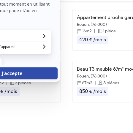
Chambre dans colocation de qualité secteur ROUEN
leu, (76 380)
Rouen, (76 000)
m2
|
1 piéce
16m2
|
1 piéce
 € /mois
420 € /mois
Appartement à louer spacieux et lumineux
, (76 000)
Rouen, (76 000)
m2
|
2 piéces
67m2
|
3 piéces
 € /mois
850 € /mois