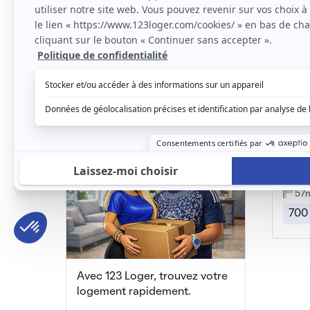
Colocation de qualité secteur ROUEN
Canteleu, (76 380)
Cante
11m2
|
1 piéce
17
400 € /mois
450
Rouen
57
700
Avec 123 Loger, trouvez votre
logement rapidement.