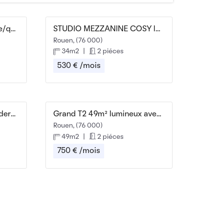
Appartement proche gare/quartier Jouvenet au calme
STUDIO MEZZANINE COSY location courte durée
Rouen, (76 000)
34m2
|
2 piéces
530 € /mois
Beau T3 meublé 67m² moderne et agréable
Grand T2 49m² lumineux avec vue panoramique
Rouen, (76 000)
49m2
|
2 piéces
750 € /mois