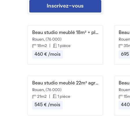
Inscrivez-vous
Beau studio meublé 18m² + place de parking
Rouen, (76 000)
Rouen
18m2
|
1 piéce
35
460 € /mois
695
Beau studio meublé 22m² agréable et pratique
Rouen, (76 000)
Rouen
21m2
|
1 piéce
15
545 € /mois
440