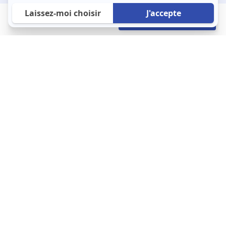
880 €
Envoyer mon profil
/mois
À propos
123 Loger bouleverse la location immobilière avec une idée folle :
les locataires sont considérés comme des clients. Le logement
est notre endroit le plus intime et notre principale dépense. Donc,
que vous déménagiez à l’autre bout du pays ou de l’autre côté de
la rue, vous méritez un bon service du logement. 123 Loger vous
propose une plateforme efficace où ce sont les propriétaires qui
vous contactent et un service client 7/7.
Appartement
Maison
Studio
Location meublée
Logement étudiant
Cliquez-ici pour modifier vos préférences en matière de cookies