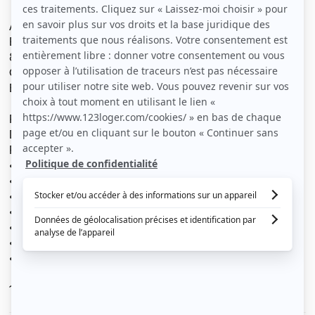
Appartement situé Résidence La Boissière à Cannes La
Bocca
83, avenue Maurice Chevalier
Cannes
En rez-de-chaussée
Refait à neuf (tout équipé)
Description du logement :
Résidence sécurisée et fermée, avec agent d’entretien.
• 1 séjour climatisé
• 1 cuisine américaine entièrement équipé
• 1 hall d’entrée
• 1 salle de bains avec WC inclus
• 1 chambre climatisée
• 1 terrasse (vue panoramique sur la verdure)
• 1 garage privé
1 piscine collective