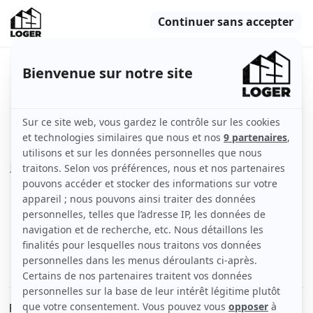
F2 meublé design
Cannes (06150)
Appartement
35 m2
Meublé
2 pièces
Rez-de-chaussée
Voir
les caractéristiques
F2 à louer à l’année en location meublée