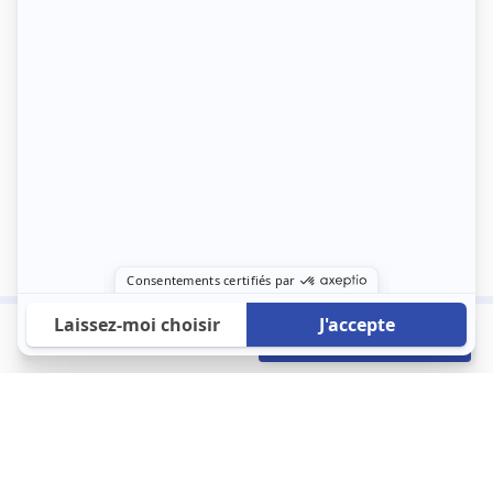
549 €
Envoyer mon profil
/mois
À propos