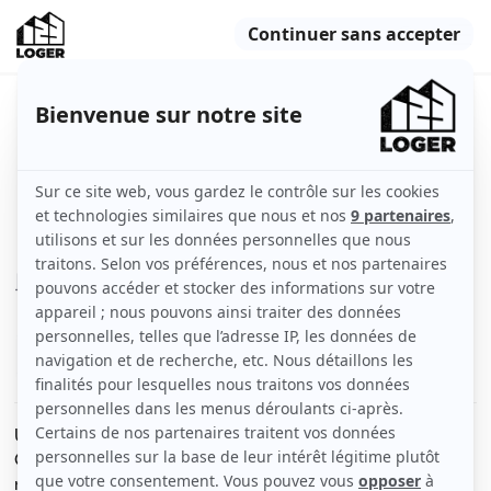
Chambre à louer dans magnifique
maison
Bordeaux (33000)
Maison
120 m2
Meublé
5 pièces
Voir
les caractéristiques
Une chambre est libre !
Chambre à louer dans une maison chaleureuse de 120
m², entièrement meublée et équipée. La chambre