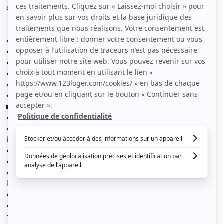
disponible fait 12 m², lumineuse et agréable à vivre.
📍 Situation idéale :
• 10 rue Roger lejard à Bègles
• À 10 minutes de la gare St-Jean (en tram ou à vélo)
• Commerces accessibles à pied (5 min)
• À 500 m de l’Institut de formation de la Croix-Rouge
• À 4,5 km de l’Université de Bordeaux 1
• Quartier calme et agréable
🏡 La maison se compose de :
• 4 chambres (12 à 21 m²)
• Un grand séjour de 28 m² ouvert sur une terrasse en
bois de 19 m² exposée Sud-Est
• Une cuisine équipée de 9 m²
• Une salle de bain avec baignoire et WC (4 m²)
• Une salle d’eau privative pour l’une des chambres à
l’étage
• Des toilettes séparées à l’étage
• Un garage de 20 m²
🧰 Équipements : Four, plaques à induction, hotte,