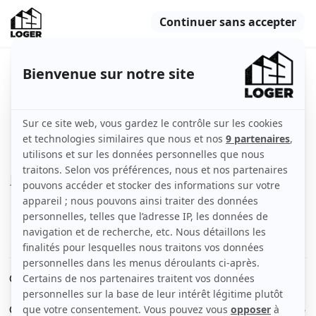
Chambre meublée 11m² dans
colocation à Bordeaux
Bordeaux (33000)
Chambre
84 m2
Meublé
1 pièce
Voir
les caractéristiques
Chambre en colocation - 11 m2 - Meublé
Chambre en colocation dans un appartement meublé de