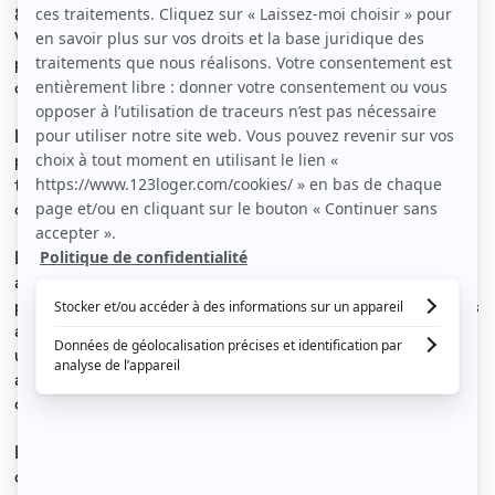
84 m2, idéalement situé à deux pas du TRAM C CARLE
VERNET. L'appartement bénéficie d'un emplacement
privilégié, à proximité de toutes les commodités, des
commerces et des transports.
L'appartement se compose d'une grande entrée avec
placard, offrant un espace de rangement pratique. Vous
trouverez une pièce de vie spacieuse de 26 m² et une
cuisine de 7m².
La colocation comprend trois chambres au total, offrant
ainsi une atmosphère conviviale et une opportunité de
partager cet appartement avec d'autres locataires. Vous
aurez également accès à une salle de bain, ainsi qu'à
une salle d'eau supplémentaire et un WC séparé,
assurant ainsi un confort optimal pour tous les
colocataires.
L'appartement est entièrement meublé, ce qui signifie
que vous n'aurez pas à vous soucier de l'équipement