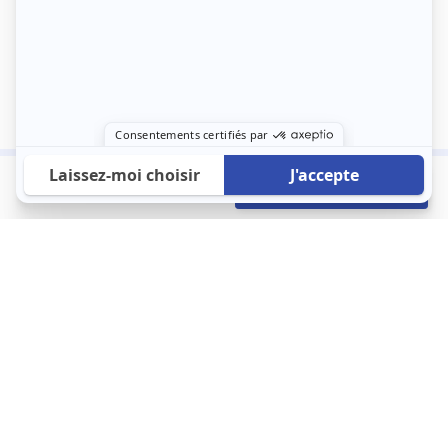
450 €
Envoyer mon profil
/mois
À propos
123 Loger bouleverse la location immobilière avec une idée folle :
les locataires sont considérés comme des clients. Le logement
est notre endroit le plus intime et notre principale dépense. Donc,
que vous déménagiez à l’autre bout du pays ou de l’autre côté de
la rue, vous méritez un bon service du logement. 123 Loger vous