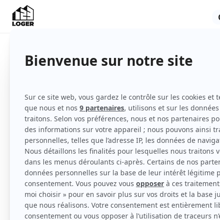
Indisponible
Appartement
Non meublé
2ème étage
Voir
toutes
les caractéristiques
Particulier loue T1 duplex non meublé qu
BORDEAUX.
Ce T1 BIS est neuf; très grande mezzanine po
séjour sol carrelé, menuiseries double vitra