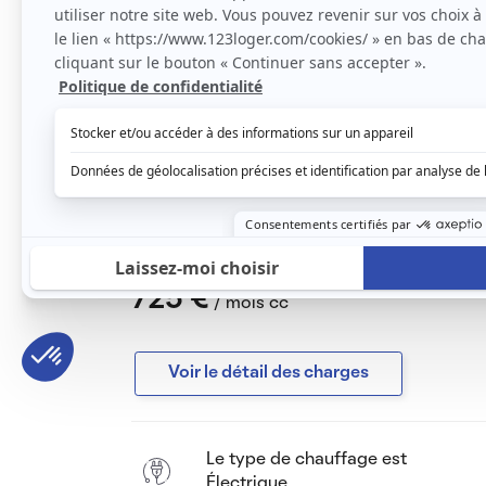
cuisine équipée plaque électrique et frigo, 
rangements, au 2 éme étage, rue très calme, 
Libre à la location de suite, 700€ plus 25€
consommation électrique.
Conditions de location ;
- Pour un salarié, avoir un salaire et suivan
- Pour un étudiant la caution des parents
Dans tous les cas, les cautionnaires doivent
être propriétaires. A voir au cas par cas.
Le loyer est de
725 €
/ mois cc
Voir le détail des charges
Le type de chauffage est
Électrique