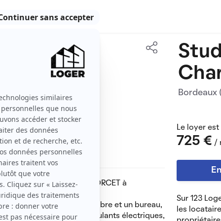
Stud
40 m2
Char
1 pièce
Bordeaux
Le loyer est
725 €
/ 
En
artier CHARTRONS rue CONDORCET à
Sur 123 Loge
ssibilité d’y faire une chambre et un bureau,
les locatair
ge aluminium avec volets roulants électriques,
propriétaire