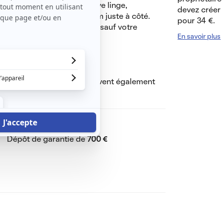
salle d'eau, emplacement lave linge,
devez créer 
possibilité de parking, tram juste à côté.
pour 34 €.
 de charges comprenant tout sauf votre
En savoir plus
t le montant un garant
 avoir des revenus et ils doivent également
Dont charges de
25 €
Dépôt de garantie de
700 €