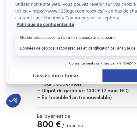
Composition de l'appartement :
- Séjour avec canapé, table et chaises, tab
- Cuisine aménagée équipée : plaques induc
congél, lave-vaisselle
- Chambre 1 : clic clac + bureau + placard i
- Chambre 2 : lit double 140 + placard intég
- Salle de bain : douche, lave linge, meubl
L'appartement dispose d'une climatisation r
- Loyer : 720€ HC + 80€ provisions charges
- Total : 800€/mois
- Dépôt de garantie : 1440€ (2 mois HC)
- Bail meublé 1 an (renouvelable)
Le loyer est de
800 €
/ mois cc