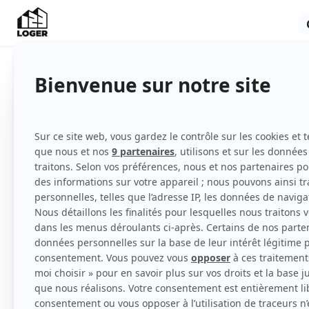
Appartement
Meublé
1er étage
Voir
toutes
les caractéristiques
T3 MEUBLÉ entièrement équipé de 46m² à lo
indépendante
Localisation : Barrière de bègles, tram C T