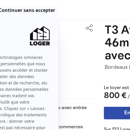
T3 
46 m2
46m
3 pièces
avec
Bordeaux
Le loyer est
800 €
/
uer à Bordeaux au 1er étage avec entrée
En
erres Neuves à 8min à pieds, commerces
Sur 123 Loge