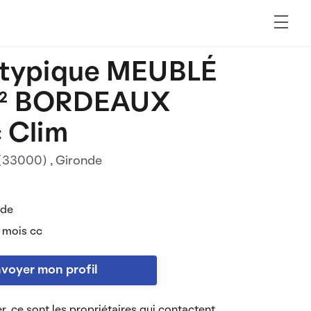
Atypique MEUBLÉ
² BORDEAUX
 Clim
 (33000)
, Gironde
 de
 mois cc
voyer mon profil
r, ce sont les propriétaires qui contactent