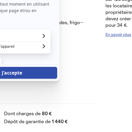
les locatair
propriétaire
le basse, meuble TV
devez créer 
tion, four, hotte, micro-ondes, frigo-
pour 34 €.
En savoir plus
ntégré
ré
e vasque, WC
eversible
Dont charges de
80 €
Dépôt de garantie de
1 440 €