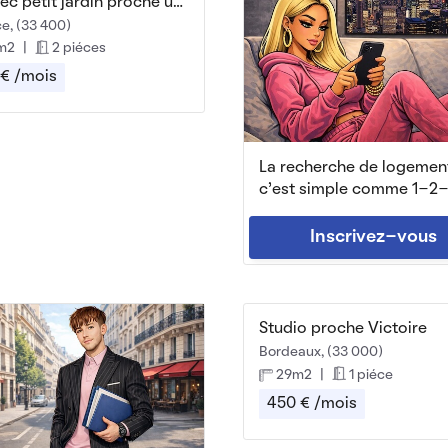
T2 avec petit jardin proche université
e, (33 400)
m2
|
2 piéces
 € /mois
La recherche de logemen
c'est simple comme 1-2-
Inscrivez-vous
Studio proche Victoire
Bordeaux, (33 000)
29m2
|
1 piéce
450 € /mois