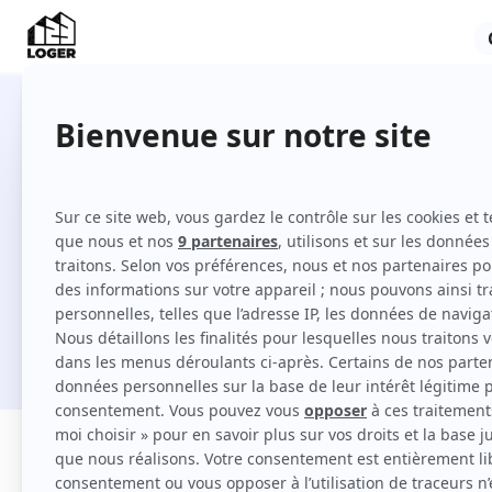
Locations à Bègles entre particu
Comment louer à Bègles sur 123 Loger ?
Je cherche une location
Filtres
Appartement
Maison