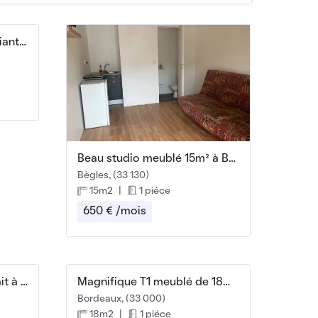
Petite maison 27 m2 étudiant.e fond jardin
Beau studio meublé 15m² à Bègles
Bègles, (33 130)
15m2
|
1 piéce
650 € /mois
Grand Studio meublé refait à neuf cœur de ville
Magnifique T1 meublé de 18m2 refait neuf bordeaux
Bordeaux, (33 000)
18m2
|
1 piéce