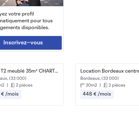
ez votre profil
matiquement pour tous
ogements disponibles.
Inscrivez-vous
Beau T2 meublé 35m² CHARTRONS
aux, (33 000)
Bordeaux, (33 000)
m2
|
2 piéces
30m2
|
2 piéces
 € /mois
448 € /mois