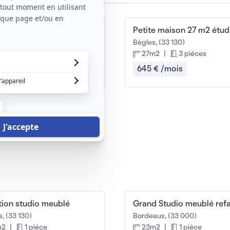
ublé libre
, (33 130)
Bègles, (33 130)
m2
|
2 piéces
27m2
|
3 piéces
 € /mois
645 € /mois
tion studio meublé
, (33 130)
Bordeaux, (33 000)
m2
|
1 piéce
23m2
|
1 piéce