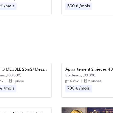
 € /mois
500 € /mois
STUDIO MEUBLE 26m2+Mezzanine 8m2 +Option Parking
Appartement 2 pièces 43
aux, (33 000)
Bordeaux, (33 000)
m2
|
1 piéce
43m2
|
2 piéces
 € /mois
700 € /mois