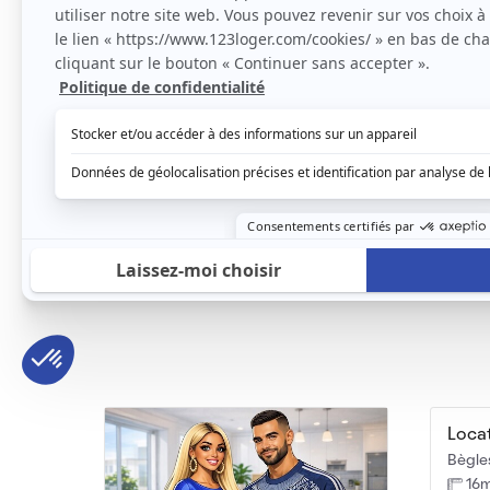
Appartement T2 meublé 45 m² avec balcon, parking
T2 me
Bègles, (33 130)
Bègles
45m2
|
2 piéces
39
750 € /mois
750
Loca
Bègles
16