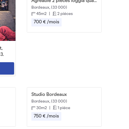
Agréable 2 pièces loggia quartier des Capucins
Bordeaux, (33 000)
45m2
|
2 piéces
700 € /mois
t,
3.
Studio Bordeaux
Bordeaux, (33 000)
30m2
|
1 piéce
750 € /mois