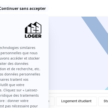
liers
Colocation
Meublé
Logement étudiant
St