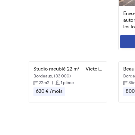
Envoy
auto
les l
Studio meublé 22 m² – Victoire – proche tram
Bordeaux, (33 000)
Borde
22m2
|
1 piéce
35
620 € /mois
800