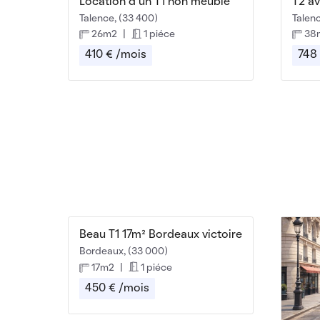
Location d'un T1 non meublé
Talence, (33 400)
Talenc
26m2
|
1 piéce
38
410 € /mois
748
Beau T1 17m² Bordeaux victoire
Bordeaux, (33 000)
17m2
|
1 piéce
450 € /mois