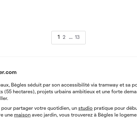
1
2
13
ger.com
, Bègles séduit par son accessibilité via tramway et sa po
 (55 hectares), projets urbains ambitieux et une forte deman
ler.
 pour partager votre quotidien, un
studio
pratique pour débu
re une
maison
avec jardin, vous trouverez à Bègles le logeme