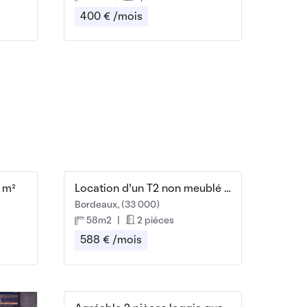
400 € /mois
 m²
Location d'un T2 non meublé au 12 Rue de la Plaine
Bordeaux, (33 000)
58m2
|
2 piéces
588 € /mois