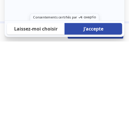
850 €
Envoyer mon profil
/mois
À propos
123 Loger bouleverse la location immobilière avec une idée folle :
les locataires sont considérés comme des clients. Le logement
est notre endroit le plus intime et notre principale dépense. Donc,
que vous déménagiez à l’autre bout du pays ou de l’autre côté de
la rue, vous méritez un bon service du logement. 123 Loger vous
propose une plateforme efficace où ce sont les propriétaires qui
vous contactent et un service client 7/7.
Appartement
Maison
Studio
Location meublée