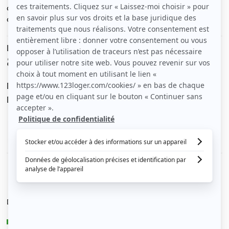
dominant Genève accompagné d'une terrasse ainsi
qu'une place de parking privative à Beaumont.
Le loyer est de
850 €
/ mois cc
Dont charges de
50 €
Dépôt de garantie de
1 600 €
Voir le détail des charges
Le type de chauffage est
Autre
Diagnostic de performance énergétique
D