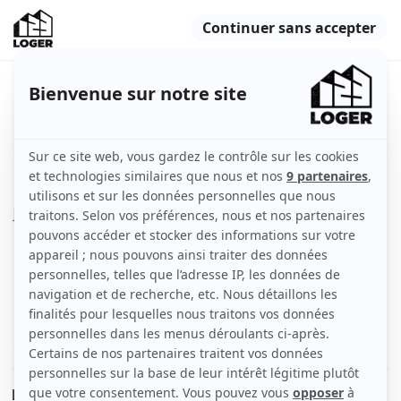
Appartement en location
Beaumont (74160)
Indisponible
Appartement
40 m2
Meublé
2 pièces
Rez-de-chaussée
Voir
les caractéristiques
Logement meublé avec une chambre, plein pieds