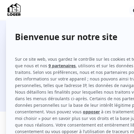
1 maison en location à Bayonne e
Comment louer une maison à Bayonne sur 
Je cherche une location
Filtres
Appartement
Maison