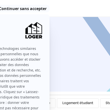
ntre particuliers
123 Loger ?
Colocation
Meublé
Logement étudiant
St