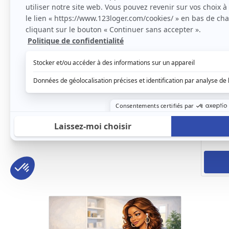
Indisponible
Studio meublé indépendant et au calme
Mouguerre, (64 990)
25m2
|
2 piéces
450 € /mois
Avec 
loge