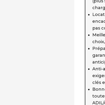
(plus
charge
Locat
encad
pas c
Meill
choix
Prépa
garan
antic
Anti-
exige
clés 
Bonne
toutes
ADIL/c