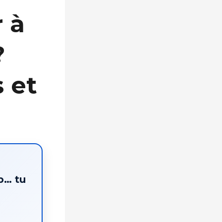
 à
?
s et
p… tu