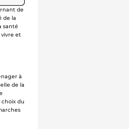
urnant de
é de la
a santé
 vivre et
n
énager à
elle de la
ne
 choix du
émarches