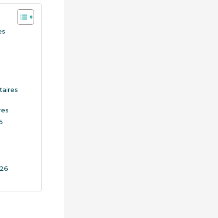
es
taires
res
6
026