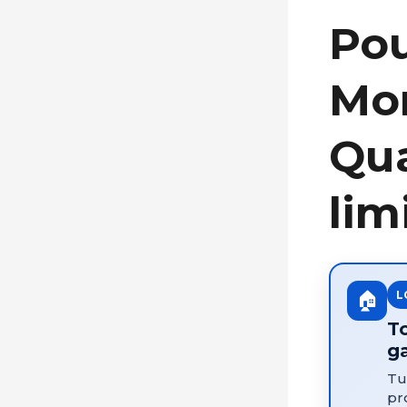
Po
Mon
Qua
lim
🏠
L
To
g
Tu
pr