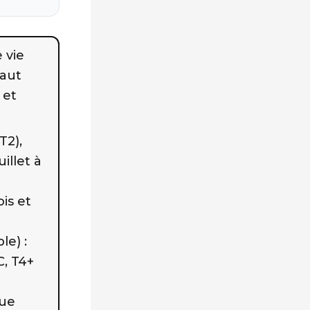
 vie
faut
 et
T2),
illet à
is et
le) :
C, T4+
que